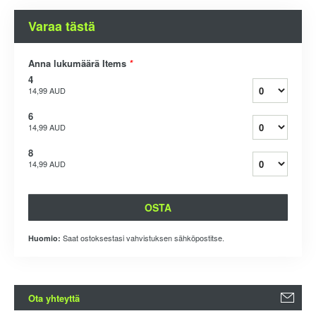
Varaa tästä
Anna lukumäärä Items
*
4
14,99 AUD
6
14,99 AUD
8
14,99 AUD
OSTA
Saat ostoksestasi vahvistuksen sähköpostitse.
Huomio:
Ota yhteyttä