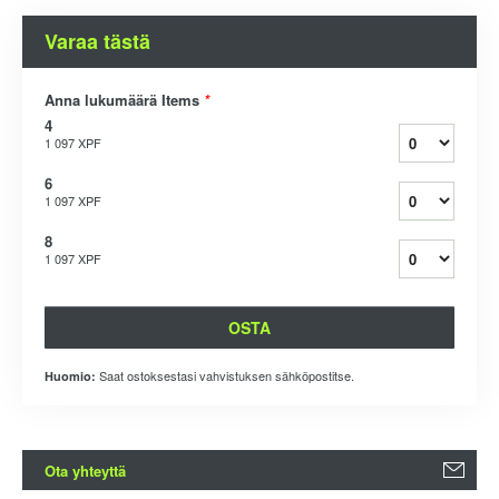
Varaa tästä
Anna lukumäärä Items
*
4
1 097 XPF
6
1 097 XPF
8
1 097 XPF
OSTA
Saat ostoksestasi vahvistuksen sähköpostitse.
Huomio:
Ota yhteyttä