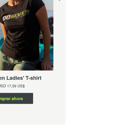
00Seven Ladies' Singlet
n Ladies' T-shirt
Desde
USD
15,48 US$
USD
17,59 US$
Comprar ahora
mprar ahora