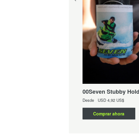
Seven Kid's Singlet
sde
USD
10,55 US$
00Seven Stubby Hold
Comprar ahora
Desde
USD
4,92 US$
Comprar ahora