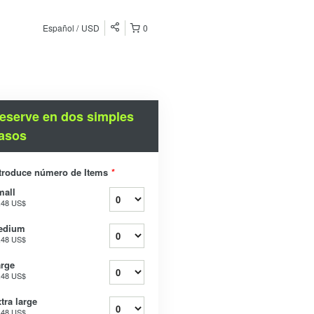
Español
USD
0
eserve en dos simples
asos
troduce número de Items
*
mall
,48 US$
edium
,48 US$
rge
,48 US$
tra large
,48 US$