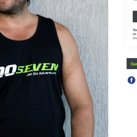
Te
de
un
Con