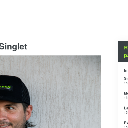
Singlet
R
p
In
S
15
M
15
La
15
Ex
15