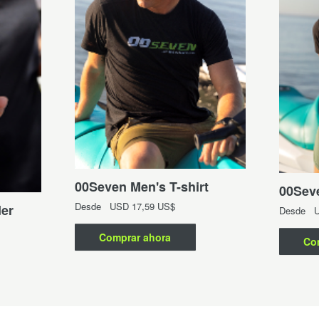
00Seven Men's T-shirt
00Seve
Desde
USD
17,59 US$
er
Desde
Comprar ahora
Co