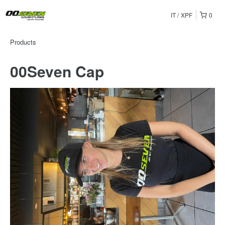
IT
XPF
0
Products
00Seven Cap