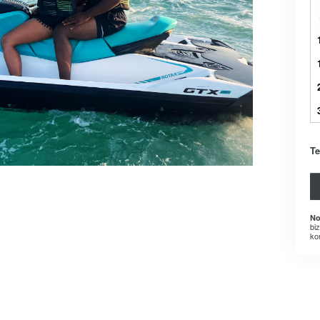
Te
No
bi
ko