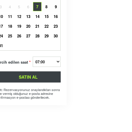
3
4
5
6
7
8
9
10
11
12
13
14
15
16
17
18
19
20
21
22
23
24
25
26
27
28
29
30
31
rcih edilen saat
*
SATIN AL
Rezervasyonunuz onaylandıktan sonra
t:
ze vermiş olduğunuz e-posta adresine
nfirmasyon e-postası gönderilecek.