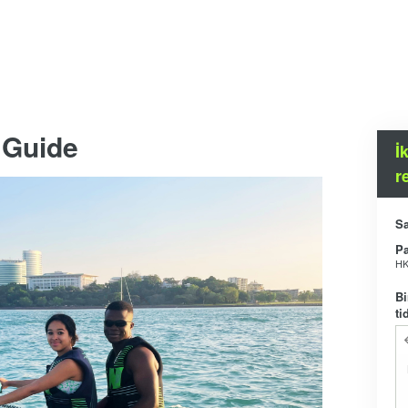
 Guide
İ
r
Sa
P
HK
Bi
ti