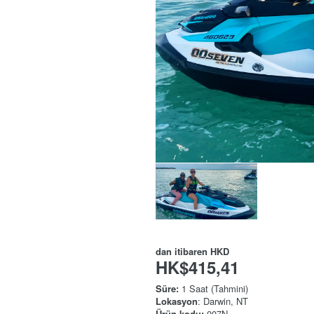
dan itibaren
HKD
HK$415,41
Süre:
1 Saat (Tahmini)
Lokasyon
: Darwin, NT
Ürün kodu:
007N