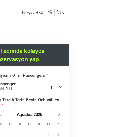
Türkçe
HKD
0
ki adımda kolayca
ezervasyon yap
yısını Girin Passengers
*
assenger
$415,41
r Tercih Tarih Seçin Och välj en
d
*
Ağustos
2026
P
S
Ç
P
C
C
P
1
2